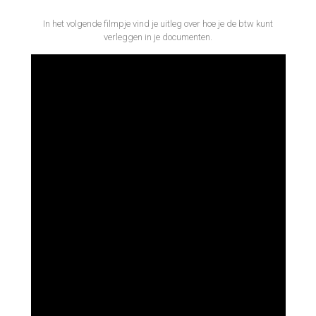
In het volgende filmpje vind je uitleg over hoe je de btw kunt
verleggen in je documenten.