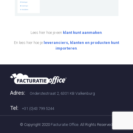
Lees hier hoe je een
klant kunt aanmaken
.
En lees hier hoe je
leveranciers, klanten en producten kunt
importeren
.
Adres:
Onderstestraat 2, 6301 KB Valkenburg
Tel:
+31 (0)43 799 5244
© Copyright 2020
Facturatie Office
. All Rights Reserved.